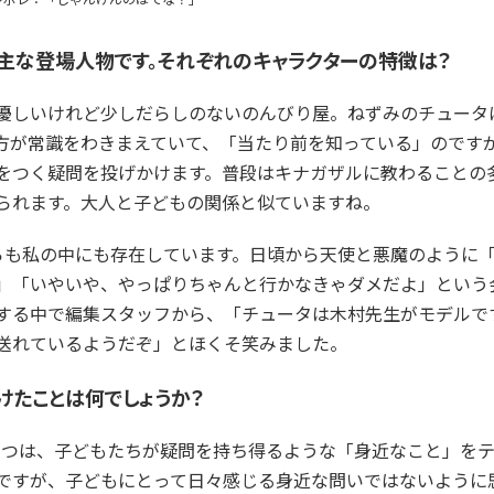
が主な登場人物です。それぞれのキャラクターの特徴は？
優しいけれど少しだらしのないのんびり屋。ねずみのチュータ
方が常識をわきまえていて、「当たり前を知っている」のです
をつく疑問を投げかけます。普段はキナガザルに教わることの
られます。大人と子どもの関係と似ていますね。
らも私の中にも存在しています。日頃から天使と悪魔のように
」「いやいや、やっぱりちゃんと行かなきゃダメだよ」という
する中で編集スタッフから、「チュータは木村先生がモデルで
送れているようだぞ」とほくそ笑みました。
けたことは何でしょうか？
とつは、子どもたちが疑問を持ち得るような「身近なこと」を
ですが、子どもにとって日々感じる身近な問いではないように