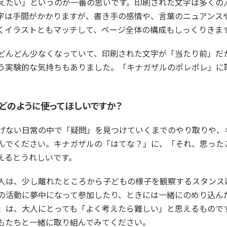
えたい」というのが一番の思いです。印刷された文字は多くの
字は手間がかかりますが、書き手の感情や、言葉のニュアンス
くイラストともマッチして、ページ全体の構成もしっくりきま
どんどん少なくなっていて、印刷された文字が「当たり前」だ
う実験的な気持ちもありました。「キナガザルのポレポレ」に
でどのように使ってほしいですか？
げない日常の中で「疑問」を見つけていくまでのやり取りや、
んでください。キナガザルの「はてな？」に、「それ、思った
えるとうれしいです。
人は、少し離れたところから子どもの様子を観察するスタンス
の活動に夢中になって参加したり、ときには一緒にのめり込ん
」は、大人にとっても「よく考えたら難しい」と思えるもので
もたちと一緒に取り組んでみてください。