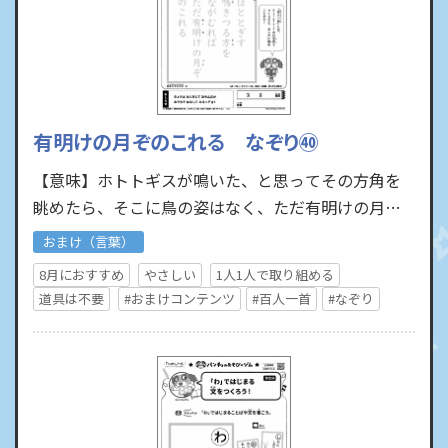
有明けの月ぞのこれる なぞり㊵
【意味】ホトトギスが鳴いた、と思ってその方角を
眺めたら、そこに鳥の姿はなく、ただ有明けの月だ
けが残っていたよ ひらがなや漢字の形を丁寧になぞ
おまけ（言葉）
るこ…
8月におすすめ
やさしい
1人1人で取り組める
道具は不要
#おまけコンテンツ
#百人一首
#なぞり