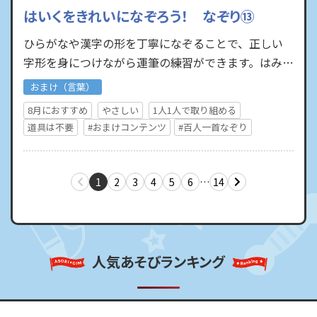
はいくをきれいになぞろう！ なぞり⑬
ひらがなや漢字の形を丁寧になぞることで、正しい
字形を身につけながら運筆の練習ができます。はみ出
さないで書けたら得点できる「ことわざ」のなぞり
おまけ（言葉）
や、知っていたらか…
8月におすすめ
やさしい
1人1人で取り組める
道具は不要
#おまけコンテンツ
#百人一首なぞり
1
2
3
4
5
6
…
14
人気あそびランキング