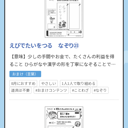
えびでたいをつる なぞり㉕
【意味】少しの手間やお金で、たくさんの利益を得
ること ひらがなや漢字の形を丁寧になぞることで、
正しい字形を身につけながら運筆の練習ができます。
おまけ（言葉）
は…
8月におすすめ
やさしい
1人1人で取り組める
道具は不要
#おまけコンテンツ
#ことわざ
#なぞり