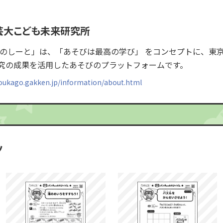
芸大こども未来研究所
たのしーと」は、「あそびは最高の学び」 をコンセプトに、東
究の成果を活用したあそびのプラットフォームです。
houkago.gakken.jp/information/about.html
ツ