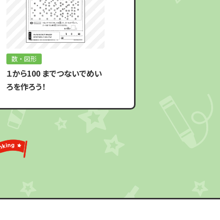
数・図形
１から100 までつないでめい
ろを作ろう！