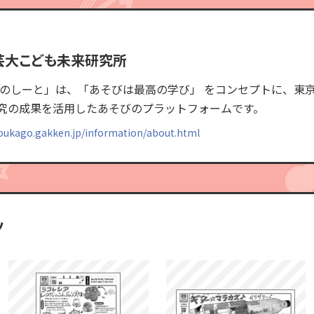
芸大こども未来研究所
たのしーと」は、「あそびは最高の学び」 をコンセプトに、東
究の成果を活用したあそびのプラットフォームです。
houkago.gakken.jp/information/about.html
ツ