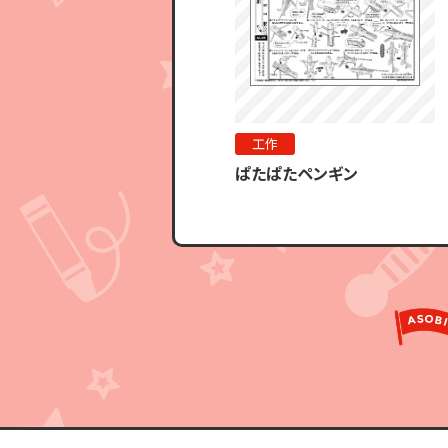
工作
ぱたぱたペンギン