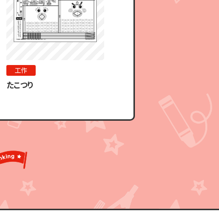
工作
たこつり