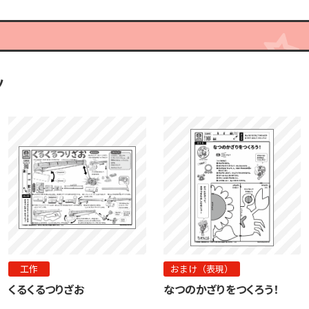
ツ
工作
おまけ（表現）
くるくるつりざお
なつのかざりをつくろう！