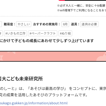
※必ず大人と一緒に、安全に十分配慮
※wifi環境下でご利用になることをお
る
難易度：
やさしい
おすすめの実施月：
8月
道具：
道具は必要
作
#いきもの工作
#ペーパークラフト
#ぬり絵
月にかけて子どもの成長にあわせて少しずつ上げています
芸大こども未来研究所
たのしーと」は、「あそびは最高の学び」 をコンセプトに、東
究の成果を活用したあそびのプラットフォームです。
houkago.gakken.jp/information/about.html