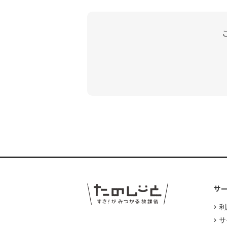
サ
利
サ