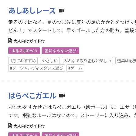
あしあしレース
走るのではなく、足のつま先に反対の足のかかとをつけて
どん！」でスタートして、早くゴールした方の勝ち。普段
が…
大人向けガイド付
ゆるスポDeCö
密にならない遊び
4月におすすめ
やさしい
みんなで取り組むと楽しい
道具は必
#ソーシャルディスタンス遊び
#ゲーム
はらぺこガエル
おなかをすかせたはらぺこガエル（段ボール）に、エサ（
です。複雑なルールはないので、ストーリーに入り込み、
に…
大人向けガイド付
ゆるスポDeCö
密にならない遊び