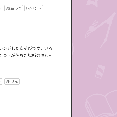
要
#動画つき
#イベント
レンジしたあそびです。いろ
くつ下が落ちた場所の体あそ
要
#付せん