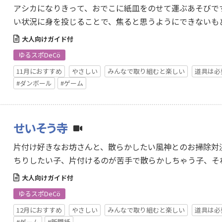
アシカになりきって、おでこに紙皿をのせて運ぶあそびで
い状況に身を投じることで、焦ると思うようにできないも
ち…
大人向けガイド付
ゆるスポDeCö
11月におすすめ
やさしい
みんなで取り組むと楽しい
道具は必
#ダンボール
#ゲーム
せいそう寺
片付け好きなお坊さんと、散らかしたい風神とのお掃除対
ちりしたい子、片付けるのが苦手で散らかしちゃう子、そ
あ…
大人向けガイド付
ゆるスポDeCö
12月におすすめ
やさしい
みんなで取り組むと楽しい
道具は必
#ゲーム
#新聞紙