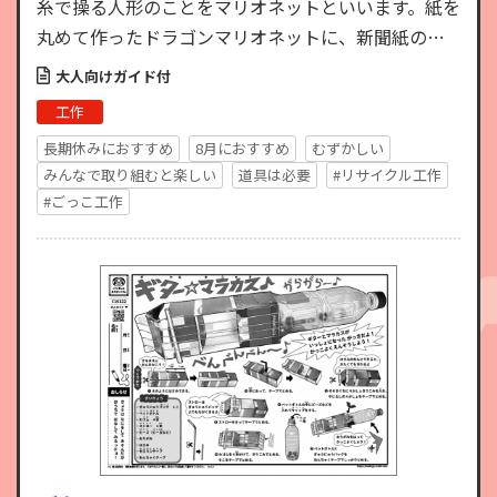
糸で操る人形のことをマリオネットといいます。紙を
丸めて作ったドラゴンマリオネットに、新聞紙の操
作棒から伸びる複数の糸を駆使しながら命を吹き込
大人向けガイド付
んで操作します。自…
工作
長期休みにおすすめ
8月におすすめ
むずかしい
みんなで取り組むと楽しい
道具は必要
#リサイクル工作
#ごっこ工作