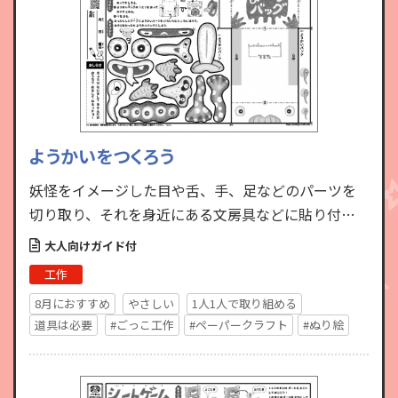
ようかいをつくろう
妖怪をイメージした目や舌、手、足などのパーツを
切り取り、それを身近にある文房具などに貼り付け
て妖怪を作ります。例えば筆箱に目と舌のパーツを付
大人向けガイド付
けると、ゆかいな「…
工作
8月におすすめ
やさしい
1人1人で取り組める
道具は必要
#ごっこ工作
#ペーパークラフト
#ぬり絵