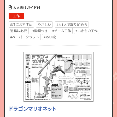
ートル。腐った肉のようなくさい臭いでハエをおび
大人向けガイド付
き寄せて花粉を運ば…
工作
8月におすすめ
やさしい
1人1人で取り組める
道具は必要
#動画つき
#ゲーム工作
#いきもの工作
#ペーパークラフト
#ぬり絵
ドラゴンマリオネット