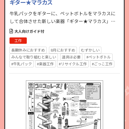
ギター★マラカス
牛乳パックをギターに、ペットボトルをマラカスに
して合体させた新しい楽器「ギター★マラカス」を
作ります。ギタリストになりきって、かっこよく決め
大人向けガイド付
ポーズをしながら弾…
工作
長期休みにおすすめ
8月におすすめ
むずかしい
みんなで取り組むと楽しい
道具は必要
#ペットボトル
#牛乳パック
#楽器工作
#リサイクル工作
#ごっこ工作