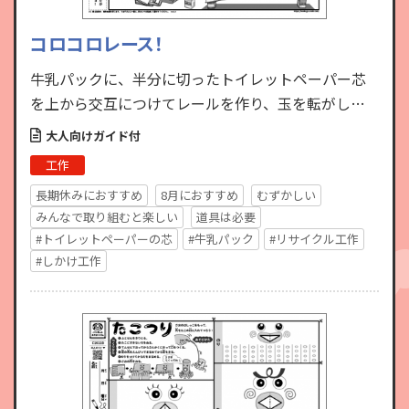
コロコロレース！
牛乳パックに、半分に切ったトイレットペーパー芯
を上から交互につけてレールを作り、玉を転がして
あそぶ工作です。玉をうまく転がすには創意工夫が必
大人向けガイド付
要。うまくいったと…
工作
長期休みにおすすめ
8月におすすめ
むずかしい
みんなで取り組むと楽しい
道具は必要
#トイレットペーパーの芯
#牛乳パック
#リサイクル工作
#しかけ工作