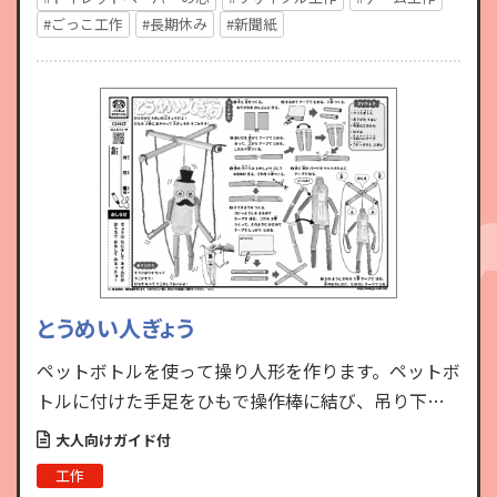
#ごっこ工作
#長期休み
#新聞紙
とうめい人ぎょう
ペットボトルを使って操り人形を作ります。ペットボ
トルに付けた手足をひもで操作棒に結び、吊り下げ
ます。透明なペットボトルの特性を生かした「とうめ
大人向けガイド付
い人ぎょう」を操…
工作