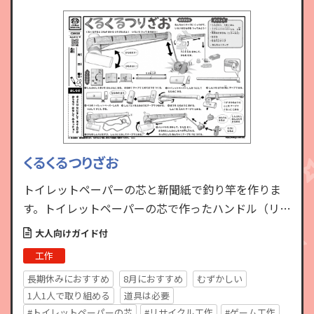
くるくるつりざお
トイレットペーパーの芯と新聞紙で釣り竿を作りま
す。トイレットペーパーの芯で作ったハンドル（リー
ル）を巻くことで、ひもをのばしたり巻き取ったり
大人向けガイド付
できます。ひもの先…
工作
長期休みにおすすめ
8月におすすめ
むずかしい
1人1人で取り組める
道具は必要
#トイレットペーパーの芯
#リサイクル工作
#ゲーム工作