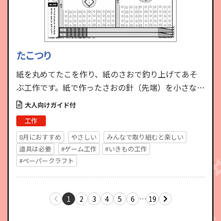
たこつり
紙を丸めてたこを作り、紙のさおで釣り上げてあそ
ぶ工作です。紙で作ったさおの針（先端）を小さな口
に引っ掛けてたこを釣り上げるには、集中力と試行
大人向けガイド付
錯誤が必要。友達と…
工作
8月におすすめ
やさしい
みんなで取り組むと楽しい
道具は必要
#ゲーム工作
#いきもの工作
#ペーパークラフト
1
2
3
4
5
6
…
19